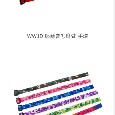
WWJD 耶穌會怎麼做 手環