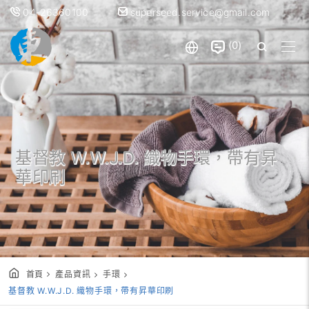
04-26360100
superseed.service@gmail.com
0
基督教 W.W.J.D. 織物手環，帶有昇
華印刷
首頁
產品資訊
手環
基督教 W.W.J.D. 織物手環，帶有昇華印刷