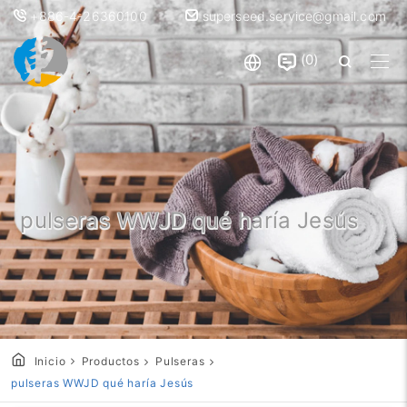
+886-4-26360100
superseed.service@gmail.com
0
pulseras WWJD qué haría Jesús
Inicio
Productos
Pulseras
pulseras WWJD qué haría Jesús