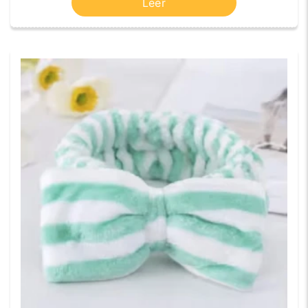
Leer
la altura de línea, el diseño centrado, a la
izquierda o a la derecha, e insertar enlaces,
imágenes, tablas, videos, emojis, etc. Puedes
cambiar o ajustar este bloque tú mismo. El
contenido no necesita ser artificial. Si tienes
alguna pregunta, por favor contacta al Servicio
de Atención al Cliente de Información, estaremos
encantados de ayudarte.