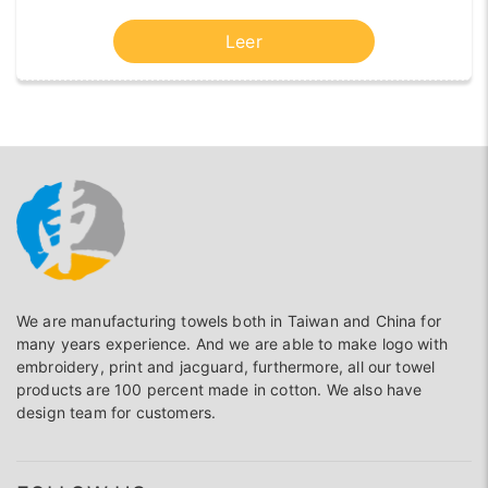
cursiva, numeración, sangría, etc. También
puedes cambiar la fuente, el tamaño de la fuente,
Leer
la altura de la línea, el diseño centrado, a la
izquierda o a la derecha, e insertar enlaces,
imágenes, tablas, videos, emojis, etc. Puedes
cambiar o ajustar este bloque tú mismo. El
contenido no necesita ser artificial. Si tienes
alguna pregunta, por favor contacta con el
Servicio de Atención al Cliente de Información,
estaremos encantados de ayudarte.
We are manufacturing towels both in Taiwan and China for
many years experience. And we are able to make logo with
embroidery, print and jacguard, furthermore, all our towel
products are 100 percent made in cotton. We also have
design team for customers.