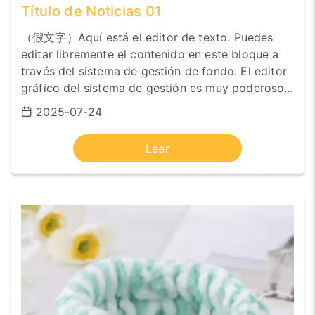
Título de Noticias 01
（假文字）Aquí está el editor de texto. Puedes
editar libremente el contenido en este bloque a
través del sistema de gestión de fondo. El editor
gráfico del sistema de gestión es muy poderoso.
Puede hacer que el formato del texto sea negrita,
2025-07-24
cursiva, numeración, sangría, etc. También
puedes cambiar la fuente, el tamaño de la fuente,
Leer
la altura de la línea, el diseño centrado, a la
izquierda o a la derecha, e insertar enlaces,
imágenes, tablas, videos, emojis, etc. Puedes
cambiar o ajustar este bloque tú mismo. El
contenido no necesita ser artificial. Si tienes
alguna pregunta, por favor contacta al Servicio
de Atención al Cliente, estaremos encantados de
ayudarte.