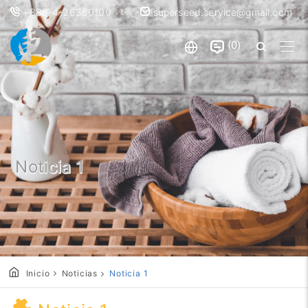
+886-4-26360100
superseed.service@gmail.com
0
Noticia 1
Inicio
Noticias
Noticia 1