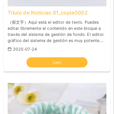
Título de Noticias 01_copia0002
（假文字）Aquí está el editor de texto. Puedes
editar libremente el contenido en este bloque a
través del sistema de gestión de fondo. El editor
gráfico del sistema de gestión es muy potente.
Puede hacer que el formato del texto sea negrita,
2025-07-24
cursiva, numeración, sangría, etc. También
puedes cambiar la fuente, tamaño de fuente,
Leer
altura de línea, diseño centrado, a la izquierda o a
la derecha, y insertar enlaces, imágenes, tablas,
vídeos, emojis, etc. Puedes cambiar o ajustar este
bloque tú mismo. El contenido no necesita ser
artificial. Si tienes alguna pregunta, por favor
contacta con el Servicio de Atención al Cliente de
Información, estaremos encantados de ayudarte.