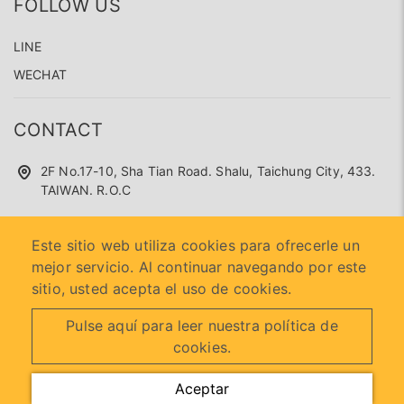
FOLLOW US
LINE
WECHAT
CONTACT
2F No.17-10, Sha Tian Road. Shalu, Taichung City, 433.
TAIWAN. R.O.C
+886 4 26360100
Este sitio web utiliza cookies para ofrecerle un
superseed.service@gmail.com
mejor servicio. Al continuar navegando por este
sitio, usted acepta el uso de cookies.
Pulse aquí para leer nuestra política de
2026 © SUPER SEED TRADING CO., LTD.
Designed by
首岳
cookies.
資訊
.
Mapa del sitio
Aceptar