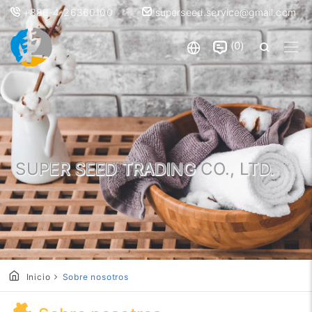
+886-4-26360100
superseed.service@gmail.com
0
SUPER SEED TRADING CO., LTD.
Inicio
Sobre nosotros