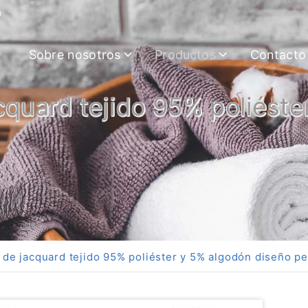
m
Sobre nosotros
Productos
Contacto
cquard tejido 95% poliéste
 de jacquard tejido 95% poliéster y 5% algodón diseño p