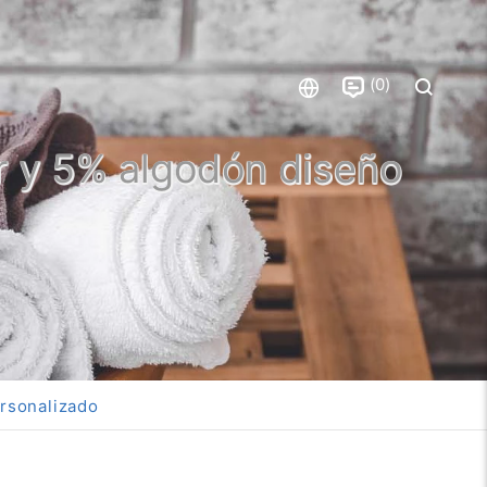
0
r y 5% algodón diseño
ersonalizado