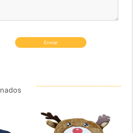
Enviar
onados