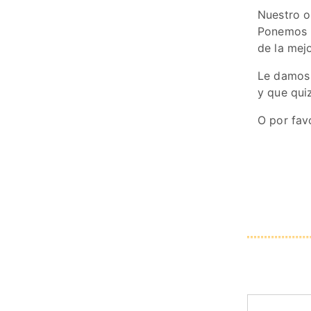
Nuestro ob
Ponemos l
de la mejo
Le damos 
y que qui
O por fav