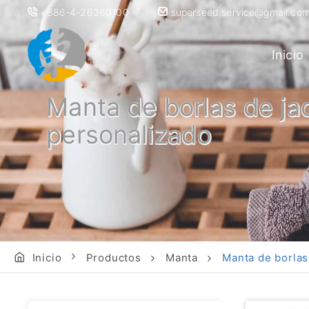
+886-4-26360100
superseed.service@gmail.co
Inicio
Manta de borlas de ja
personalizado
Inicio
Productos
Manta
Manta de borlas