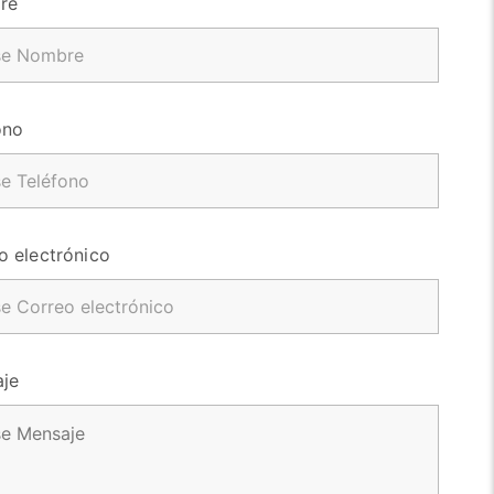
re
ono
o electrónico
je