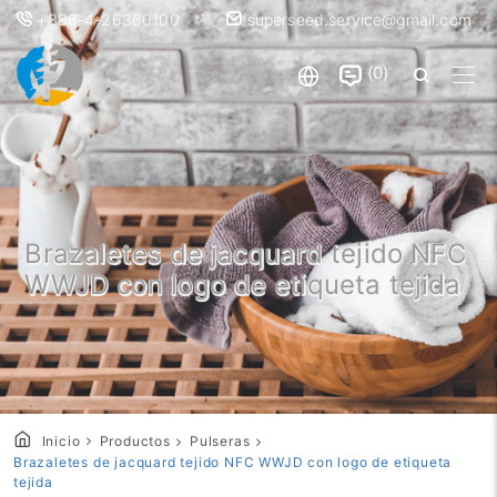
+886-4-26360100
superseed.service@gmail.com
0
Brazaletes de jacquard tejido NFC
WWJD con logo de etiqueta tejida
Inicio
Productos
Pulseras
Brazaletes de jacquard tejido NFC WWJD con logo de etiqueta
tejida