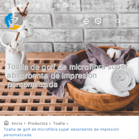
+886-4-26360100
superseed.service@gmail.com
0
Toalla de golf de microfibra super
absorbente de impresión
personalizada
Inicio
Productos
Toalla
Toalla de golf de microfibra super absorbente de impresión
personalizada