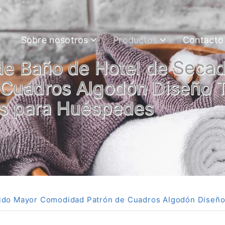
m
Sobre nosotros
Productos
Contacto
 de Baño de Hotel de Seca
Cuadros Algodón Diseño T
as para Huéspedes
pido Mayor Comodidad Patrón de Cuadros Algodón Diseño 