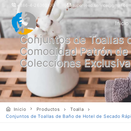
+886-4-26360100
superseed.service@gmail.co
Inicio
Conjuntos de Toallas
Comodidad Patrón de 
Colecciones Exclusiv
Inicio
Productos
Toalla
Conjuntos de Toallas de Baño de Hotel de Secado Rá