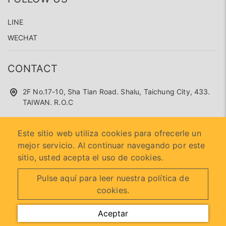
LINE
WECHAT
CONTACT
2F No.17-10, Sha Tian Road. Shalu, Taichung City, 433.
TAIWAN. R.O.C
+886 4 26360100
Este sitio web utiliza cookies para ofrecerle un
superseed.service@gmail.com
mejor servicio. Al continuar navegando por este
sitio, usted acepta el uso de cookies.
Pulse aquí para leer nuestra política de
2026 © SUPER SEED TRADING CO., LTD.
Designed by
首岳
cookies.
資訊
.
Mapa del sitio
Aceptar
LINE
WECHAT
TEL
MAIL