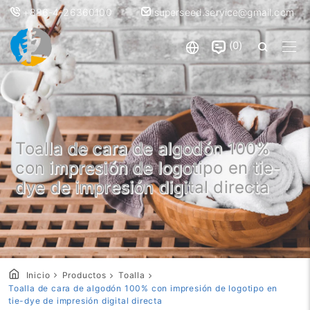
+886-4-26360100
superseed.service@gmail.com
0
Toalla de cara de algodón 100%
con impresión de logotipo en tie-
dye de impresión digital directa
Inicio
Productos
Toalla
Toalla de cara de algodón 100% con impresión de logotipo en
tie-dye de impresión digital directa