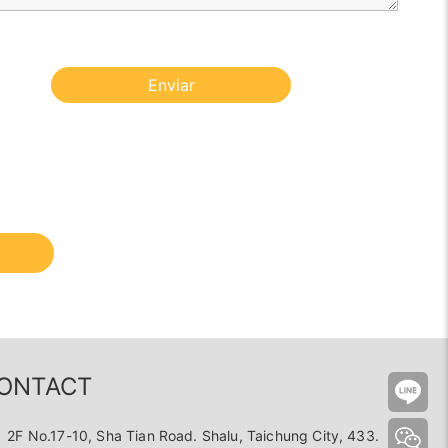
Enviar
ONTACT
2F No.17-10, Sha Tian Road. Shalu, Taichung City, 433.