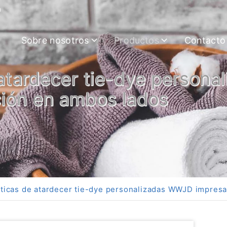
m
Sobre nosotros
Productos
Contacto
 atardecer tie-dye person
ción en ambos lados
sticas de atardecer tie-dye personalizadas WWJD impres