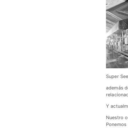
Super See
además de
relacionad
Y actualm
Nuestro ob
Ponemos l