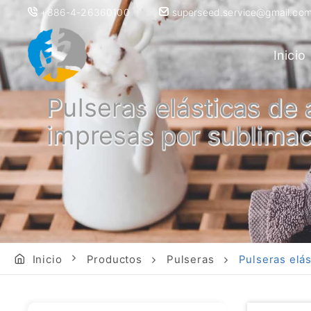
+886-4-26360100
superseed.service@gmail.co
Inicio
Pulseras elásticas de
impresas por sublima
Inicio
Productos
Pulseras
Pulseras elá