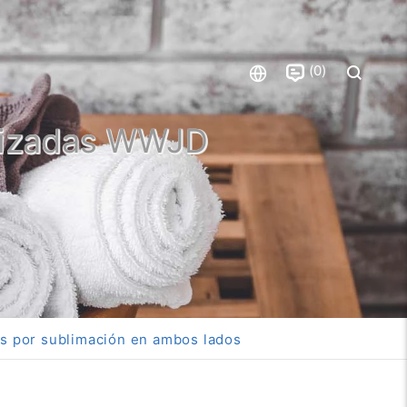
0
alizadas WWJD
as por sublimación en ambos lados